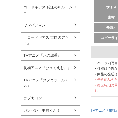
サイズ
コードギアス 反逆のルルーシ
ュ
素材
ワンパンマン
発売元
『コードギアス 亡国のアキ
コピーライ
ト』
TVアニメ『氷の城壁』
・ページ内写真
劇場アニメ『ひゃくえむ。』
・仕様は予告な
・商品の発送は
・予約商品のた
TVアニメ「スノウボールアー
・発売時期の異
ス」
す。
ラブ★コン
ガンバレ！中村くん！！
TVアニメ『銀魂』