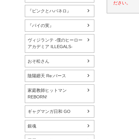
ださい。
『ピンクとハバネロ』
『パイの実』
ヴィジランテ -僕のヒーロー
アカデミア ILLEGALS-
おそ松さん
陰陽廻天 Re:バース
家庭教師ヒットマン
REBORN!
ギャグマンガ日和 GO
銀魂