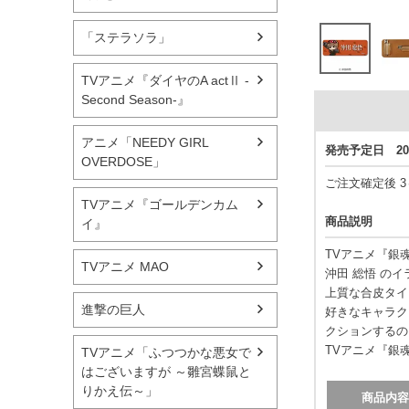
「ステラソラ」
TVアニメ『ダイヤのA actⅡ -
Second Season-』
アニメ「NEEDY GIRL
発売予定日 20
OVERDOSE」
ご注文確定後 
TVアニメ『ゴールデンカム
商品説明
イ』
TVアニメ『銀
TVアニメ MAO
沖田 総悟 の
上質な合皮タイ
進撃の巨人
好きなキャラク
クションするの
TVアニメ『銀
TVアニメ「ふつつかな悪女で
はございますが ～雛宮蝶鼠と
りかえ伝～」
商品内容