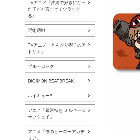
TVアニメ『沖縄で好きになっ
た子が方言すぎてツラすぎ
る』
呪術廻戦
TVアニメ「とんがり帽子のア
トリエ」
ブルーロック
DIGIMON BEATBREAK
ハイキュー!!
アニメ『銀河特急 ミルキー☆
サブウェイ』
アニメ『僕のヒーローアカデ
ミア』