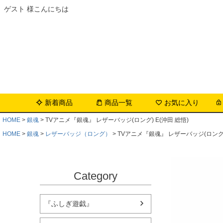
ゲスト 様こんにちは
新着商品
商品一覧
お気に入り
HOME
銀魂
TVアニメ『銀魂』 レザーバッジ(ロング) E(沖田 総悟)
HOME
銀魂
レザーバッジ（ロング）
TVアニメ『銀魂』 レザーバッジ(ロング) 
Category
『ふしぎ遊戯』