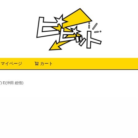
マイページ
カート
検索
E(沖田 総悟)