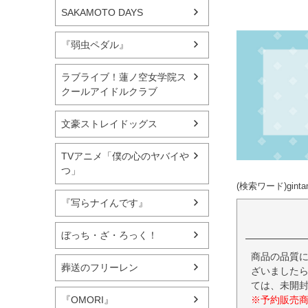
SAKAMOTO DAYS
『弱虫ペダル』
ラブライブ！蓮ノ空女学院ス
クールアイドルクラブ
文豪ストレイドッグス
TVアニメ「僕の心のヤバイや
つ」
(検索ワード)gin
『写らナイんです』
ぼっち・ざ・ろっく！
商品の品質
葬送のフリーレン
ざいましたら
ては、未開
※予約販売
『OMORI』