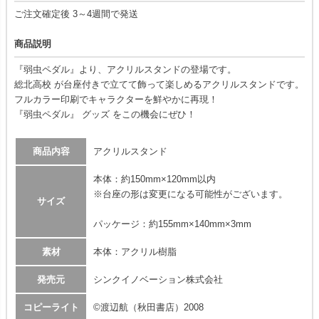
ご注文確定後 3～4週間で発送
商品説明
『弱虫ペダル』より、アクリルスタンドの登場です。
総北高校 が台座付きで立てて飾って楽しめるアクリルスタンドです。
フルカラー印刷でキャラクターを鮮やかに再現！
『弱虫ペダル』 グッズ をこの機会にぜひ！
商品内容
アクリルスタンド
本体：約150mm×120mm以内
※台座の形は変更になる可能性がございます。
サイズ
パッケージ：約155mm×140mm×3mm
素材
本体：アクリル樹脂
発売元
シンクイノベーション株式会社
コピーライト
©渡辺航（秋田書店）2008