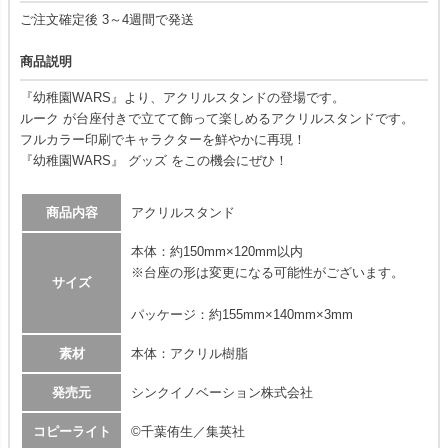
ご注文確定後 3～4週間で発送
商品説明
『幼稚園WARS』より、アクリルスタンドの登場です。
ルーク が台座付きで立てて飾って楽しめるアクリルスタンドです。
フルカラー印刷でキャラクターを鮮やかに再現！
『幼稚園WARS』 グッズ をこの機会にぜひ！
商品内容
アクリルスタンド
本体：約150mm×120mm以内
※台座の形は変更になる可能性がございます。
サイズ
パッケージ：約155mm×140mm×3mm
素材
本体：アクリル樹脂
発売元
シンクイノベーション株式会社
コピーライト
©千葉侑生／集英社