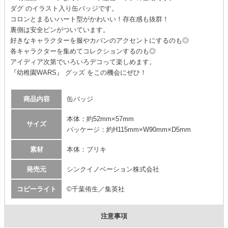
ダグ のイラスト入り缶バッジです。
コロンとまるいハート型がかわいい！存在感も抜群！
裏側は安全ピンがついています。
好きなキャラクターを服やカバンのアクセントにするのも◎
各キャラクターを集めてコレクションするのも◎
アイディア次第でいろいろデコって楽しめます。
『幼稚園WARS』 グッズ をこの機会にぜひ！
商品内容
缶バッジ
本体：約52mm×57mm
サイズ
パッケージ：約H115mm×W90mm×D5mm
素材
本体：ブリキ
発売元
シンクイノベーション株式会社
コピーライト
©千葉侑生／集英社
注意事項