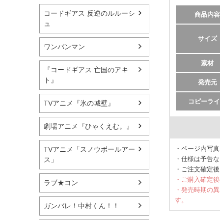
コードギアス 反逆のルルーシ
商品内容
ュ
サイズ
ワンパンマン
素材
『コードギアス 亡国のアキ
ト』
発売元
コピーライ
TVアニメ『氷の城壁』
劇場アニメ『ひゃくえむ。』
・ページ内写真
TVアニメ「スノウボールアー
・仕様は予告な
ス」
・ご注文確定後
・ご購入確定後
ラブ★コン
・発売時期の異
す。
ガンバレ！中村くん！！