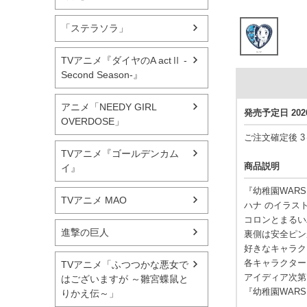
「ステラソラ」
TVアニメ『ダイヤのA actⅡ -
Second Season-』
アニメ「NEEDY GIRL
発売予定日 20
OVERDOSE」
ご注文確定後 
TVアニメ『ゴールデンカム
商品説明
イ』
『幼稚園WAR
TVアニメ MAO
ハナ のイラス
コロンとまるい
進撃の巨人
裏側は安全ピン
好きなキャラク
各キャラクター
TVアニメ「ふつつかな悪女で
アイディア次第
はございますが ～雛宮蝶鼠と
『幼稚園WAR
りかえ伝～」