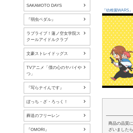
SAKAMOTO DAYS
『幼稚園WARS
『弱虫ペダル』
ラブライブ！蓮ノ空女学院ス
クールアイドルクラブ
文豪ストレイドッグス
TVアニメ「僕の心のヤバイや
つ」
『写らナイんです』
ぼっち・ざ・ろっく！
葬送のフリーレン
商品の品質
ざいましたら
『OMORI』