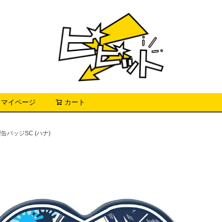
マイページ
カート
検索
缶バッジSC (ハナ)