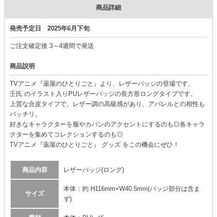
商品詳細
発売予定日 2025年6月下旬
ご注文確定後 3～4週間で発送
商品説明
TVアニメ『薬屋のひとりごと』より、レザーバッジの登場です。
壬氏 のイラスト入りPUレザーバッジの長方形ロングタイプです。
上質な合皮タイプで、レザー調の高級感があり、アパレルとの相性も
バッチリ。
好きなキャラクターを服やカバンのアクセントにするのも◎各キャラ
クターを集めてコレクションするのも◎
TVアニメ『薬屋のひとりごと』 グッズ をこの機会にぜひ！
商品内容
レザーバッジ(ロング)
本体：約 H116mm×W40.5mm(バッジ部分は含ま
サイズ
ず)