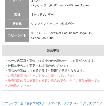
サイズ
まない）
パッケージ：約H110mm×W80mm×D5mm
素材
本体：PUレザー
発売元
シンクイノベーション株式会社
©PROJECT Lovelive! Hasunosora Jogakuin
コピーライト
School Idol Club
注意事項
・ページ内写真と実物では多少の色の違いが生じる事があります。
・仕様は予告なく変更される場合がございます。
・商品の発送はご注文確定後 3～4週間で発送となります。
・ご購入確定後のキャンセルはお断りしております。
・発売時期の異なる商品を複数ご購入の場合、全ての商品が揃ってか
らの発送となります。
ラブライブ！蓮ノ空女学院スクールアイドルクラブ キャラグッズ アニメ