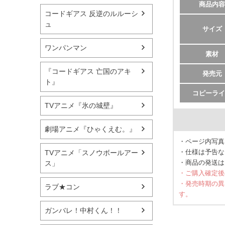
商品内容
コードギアス 反逆のルルーシ
ュ
サイズ
ワンパンマン
素材
『コードギアス 亡国のアキ
発売元
ト』
コピーライ
TVアニメ『氷の城壁』
劇場アニメ『ひゃくえむ。』
・ページ内写真
・仕様は予告な
TVアニメ「スノウボールアー
・商品の発送は
ス」
・ご購入確定後
・発売時期の異
ラブ★コン
す。
ガンバレ！中村くん！！