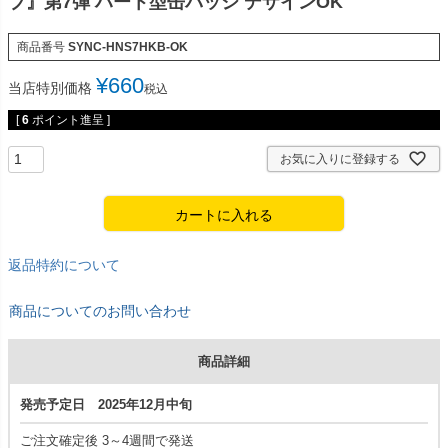
ブ』第7弾 ハート型缶バッジ デザインOK
商品番号
SYNC-HNS7HKB-OK
¥
660
当店特別価格
税込
[
6
ポイント進呈 ]
お気に入りに登録する
カートに入れる
返品特約について
商品についてのお問い合わせ
商品詳細
発売予定日 2025年12月中旬
ご注文確定後 3～4週間で発送