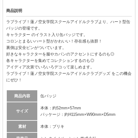
商品説明
ラブライブ！蓮ノ空女学院スクールアイドルクラブより、ハート型缶
バッジの登場です。
キャラクター のイラスト入り缶バッジです。
コロンとまるいハート型がかわいい！存在感も抜群！
裏側は安全ピンがついています。
好きなキャラクターを服やカバンのアクセントにするのも◎
各キャラクターを集めてコレクションするのも◎
アイディア次第でいろいろデコって楽しめます。
ラブライブ！蓮ノ空女学院スクールアイドルクラブグッズ をこの機会
にぜひ！
商品内容
缶バッジ
本体：約52mm×57mm
サイズ
パッケージ：約H115mm×W90mm×D5mm
素材
本体：ブリキ