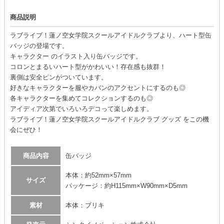
商品説明
ラブライブ！蓮ノ空女学院スクールアイドルクラブより、ハート型缶
バッジの登場です。
キャラクター のイラスト入り缶バッジです。
コロンとまるいハート型がかわいい！存在感も抜群！
裏側は安全ピンがついています。
好きなキャラクターを服やカバンのアクセントにするのも◎
各キャラクターを集めてコレクションするのも◎
アイディア次第でいろいろデコって楽しめます。
ラブライブ！蓮ノ空女学院スクールアイドルクラブ グッズ をこの機
会にぜひ！
商品内容
缶バッジ
本体：約52mm×57mm
サイズ
パッケージ：約H115mm×W90mm×D5mm
素材
本体：ブリキ