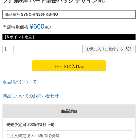
ブ』第6弾 ハート型缶バッジ デザインNG
商品番号
SYNC-HNS6HKB-NG
¥
660
当店特別価格
税込
[
6
ポイント進呈 ]
お気に入りに登録する
カートに入れる
返品特約について
商品についてのお問い合わせ
商品詳細
発売予定日 2025年3月下旬
ご注文確定後 3～4週間で発送