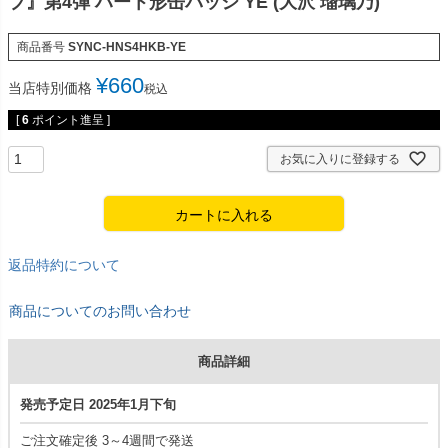
ブ』第4弾 ハート形缶バッジ YE (大沢 瑠璃乃)
商品番号
SYNC-HNS4HKB-YE
¥
660
当店特別価格
税込
[
6
ポイント進呈 ]
お気に入りに登録する
カートに入れる
返品特約について
商品についてのお問い合わせ
商品詳細
発売予定日 2025年1月下旬
ご注文確定後 3～4週間で発送