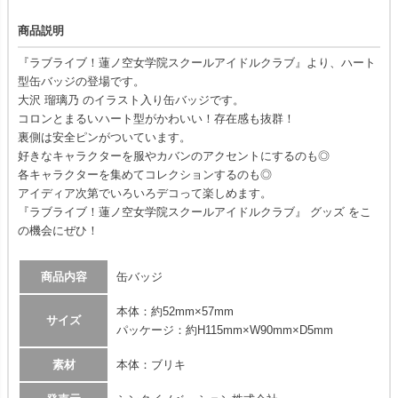
商品説明
『ラブライブ！蓮ノ空女学院スクールアイドルクラブ』より、ハート
型缶バッジの登場です。
大沢 瑠璃乃 のイラスト入り缶バッジです。
コロンとまるいハート型がかわいい！存在感も抜群！
裏側は安全ピンがついています。
好きなキャラクターを服やカバンのアクセントにするのも◎
各キャラクターを集めてコレクションするのも◎
アイディア次第でいろいろデコって楽しめます。
『ラブライブ！蓮ノ空女学院スクールアイドルクラブ』 グッズ をこ
の機会にぜひ！
商品内容
缶バッジ
本体：約52mm×57mm
サイズ
パッケージ：約H115mm×W90mm×D5mm
素材
本体：ブリキ