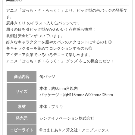
アニメ「ぼっち・ざ・ろっく！」より、ピック型の缶バッジの登場で
す。
廣井きくり のイラスト入り缶バッジです。
周りの目を引ピック型がかわいい！存在感も抜群！
裏側は安全ピンがついています。
好きなキャラクターを服やカバンのアクセントにするのも◎
各キャラクターを集めてコレクションするのも◎
アイディア次第でいろいろデコって楽しめます。
アニメ「ぼっち・ざ・ろっく！」 グッズ をこの機会にぜひ！
商品内容
缶バッジ
本体：約60mm角以内
サイズ
パッケージ：約H115mm×W90mm×D5mm
素材
本体：ブリキ
発売元
シンクイノベーション株式会社
コピーライト
©はまじあき／芳文社・アニプレックス