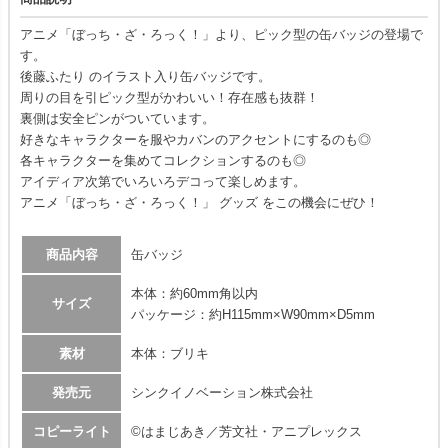
アニメ「ぼっち・ざ・ろっく！」より、ピック型の缶バッジの登場で
す。
後藤ふたり のイラスト入り缶バッジです。
周りの目を引ピック型がかわいい！存在感も抜群！
裏側は安全ピンがついています。
好きなキャラクターを服やカバンのアクセントにするのも◎
各キャラクターを集めてコレクションするのも◎
アイディア次第でいろいろデコって楽しめます。
アニメ「ぼっち・ざ・ろっく！」 グッズ をこの機会にぜひ！
商品内容
缶バッジ
本体：約60mm角以内
サイズ
パッケージ：約H115mm×W90mm×D5mm
素材
本体：ブリキ
発売元
シンクイノベーション株式会社
コピーライト
©はまじあき／芳文社・アニプレックス