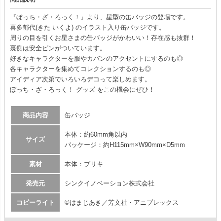
『ぼっち・ざ・ろっく！』より、星型の缶バッジの登場です。
喜多郁代(きた いくよ) のイラスト入り缶バッジです。
周りの目を引くお星さまの缶バッジがかわいい！存在感も抜群！
裏側は安全ピンがついています。
好きなキャラクターを服やカバンのアクセントにするのも◎
各キャラクターを集めてコレクションするのも◎
アイディア次第でいろいろデコって楽しめます。
ぼっち・ざ・ろっく！ グッズ をこの機会にぜひ！
商品内容
缶バッジ
本体：約60mm角以内
サイズ
パッケージ：約H115mm×W90mm×D5mm
素材
本体：ブリキ
発売元
シンクイノベーション株式会社
コピーライト
©はまじあき／芳文社・アニプレックス