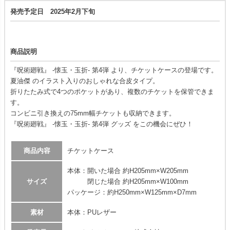
発売予定日 2025年2月下旬
商品説明
『呪術廻戦』 -懐玉・玉折- 第4弾 より、チケットケースの登場です。
夏油傑 のイラスト入りのおしゃれな合皮タイプ。
折りたたみ式で4つのポケットがあり、複数のチケットを保管できま
す。
コンビニ引き換えの75mm幅チケットも収納できます。
『呪術廻戦』 -懐玉・玉折- 第4弾 グッズ をこの機会にぜひ！
商品内容
チケットケース
本体：開いた場合 約H205mm×W205mm
サイズ
閉じた場合 約H205mm×W100mm
パッケージ：約H250mm×W125mm×D7mm
素材
本体：PUレザー