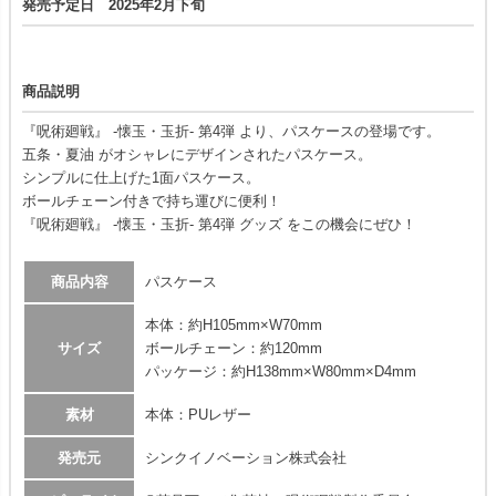
発売予定日 2025年2月下旬
商品説明
『呪術廻戦』 -懐玉・玉折- 第4弾 より、パスケースの登場です。
五条・夏油 がオシャレにデザインされたパスケース。
シンプルに仕上げた1面パスケース。
ボールチェーン付きで持ち運びに便利！
『呪術廻戦』 -懐玉・玉折- 第4弾 グッズ をこの機会にぜひ！
商品内容
パスケース
本体：約H105mm×W70mm
サイズ
ボールチェーン：約120mm
パッケージ：約H138mm×W80mm×D4mm
素材
本体：PUレザー
発売元
シンクイノベーション株式会社