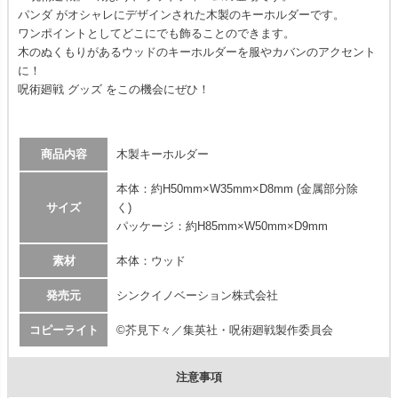
パンダ がオシャレにデザインされた木製のキーホルダーです。
ワンポイントとしてどこにでも飾ることのできます。
木のぬくもりがあるウッドのキーホルダーを服やカバンのアクセント
に！
呪術廻戦 グッズ をこの機会にぜひ！
商品内容
木製キーホルダー
本体：約H50mm×W35mm×D8mm (金属部分除
サイズ
く)
パッケージ：約H85mm×W50mm×D9mm
素材
本体：ウッド
発売元
シンクイノベーション株式会社
コピーライト
©芥見下々／集英社・呪術廻戦製作委員会
注意事項