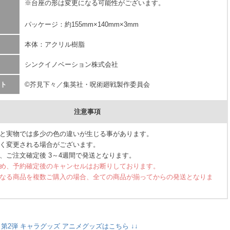
※台座の形は変更になる可能性がございます。
パッケージ：約155mm×140mm×3mm
本体：アクリル樹脂
シンクイノベーション株式会社
ト
©芥見下々／集英社・呪術廻戦製作委員会
注意事項
と実物では多少の色の違いが生じる事があります。
く変更される場合がございます。
、ご注文確定後 3～4週間で発送となります。
め、予約確定後のキャンセルはお断りしております。
なる商品を複数ご購入の場合、全ての商品が揃ってからの発送となりま
 第2弾 キャラグッズ アニメグッズはこちら ↓↓