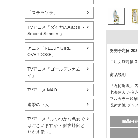
「ステラソラ」
TVアニメ『ダイヤのA actⅡ -
Second Season-』
アニメ「NEEDY GIRL
発売予定日 20
OVERDOSE」
ご注文確定後 
TVアニメ『ゴールデンカム
商品説明
イ』
『呪術廻戦』 
TVアニメ MAO
七海建人 が台
フルカラー印刷
進撃の巨人
呪術廻戦 グッ
TVアニメ「ふつつかな悪女で
商品内容
はございますが ～雛宮蝶鼠と
りかえ伝～」