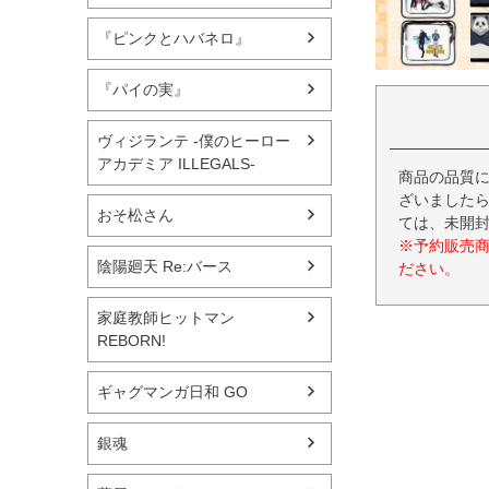
『ピンクとハバネロ』
『パイの実』
ヴィジランテ -僕のヒーロー
アカデミア ILLEGALS-
商品の品質
ざいましたら
おそ松さん
ては、未開
※予約販売
陰陽廻天 Re:バース
ださい。
家庭教師ヒットマン
REBORN!
ギャグマンガ日和 GO
銀魂