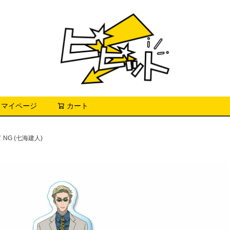
マイページ
カート
検索
NG (七海建人)