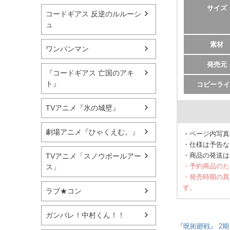
サイズ
コードギアス 反逆のルルーシ
ュ
素材
ワンパンマン
発売元
『コードギアス 亡国のアキ
ト』
コピーライ
TVアニメ『氷の城壁』
劇場アニメ『ひゃくえむ。』
・ページ内写真
・仕様は予告な
・商品の発送は
TVアニメ「スノウボールアー
・予約商品のた
ス」
・発売時期の異
す。
ラブ★コン
ガンバレ！中村くん！！
『呪術廻戦』 2期