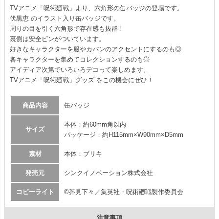
TVアニメ「呪術廻戦」より、六角形の缶バッジの登場です。
伏黒恵 のイラスト入り缶バッジです。
周りの目を引く六角形で存在感も抜群！
裏側は安全ピンがついています。
好きなキャラクターを服やカバンのアクセントにするのも◎
各キャラクターを集めてコレクションするのも◎
アイディア次第でいろいろデコって楽しめます。
TVアニメ「呪術廻戦」グッズ をこの機会にぜひ！
商品内容
缶バッジ
本体：約60mm角以内
サイズ
パッケージ：約H115mm×W90mm×D5mm
素材
本体：ブリキ
発売元
シンクイノベーション株式会社
コピーライト
©芥見下々／集英社・呪術廻戦製作委員会
注意事項