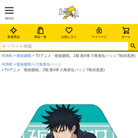
MENU
新着商品
商品一覧
お気に入り
マイページ
カート
HOME
呪術廻戦
TVアニメ「呪術廻戦」2期 第4弾 六角形缶バッジ TB(伏黒恵)
HOME
呪術廻戦
六角形缶バッジ
TVアニメ「呪術廻戦」2期 第4弾 六角形缶バッジ TB(伏黒恵)