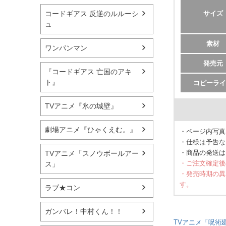
サイズ
コードギアス 反逆のルルーシ
ュ
素材
ワンパンマン
発売元
『コードギアス 亡国のアキ
ト』
コピーライ
TVアニメ『氷の城壁』
劇場アニメ『ひゃくえむ。』
・ページ内写真
・仕様は予告な
・商品の発送は
TVアニメ「スノウボールアー
・ご注文確定後
ス」
・発売時期の異
す。
ラブ★コン
ガンバレ！中村くん！！
TVアニメ「呪術