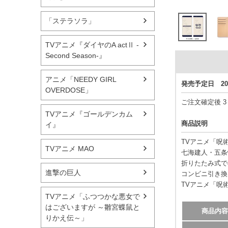
「ステラソラ」
TVアニメ『ダイヤのA actⅡ -
Second Season-』
アニメ「NEEDY GIRL
発売予定日 20
OVERDOSE」
ご注文確定後 
TVアニメ『ゴールデンカム
商品説明
イ』
TVアニメ「呪
TVアニメ MAO
七海建人・五条
折りたたみ式で
進撃の巨人
コンビニ引き換
TVアニメ「呪
TVアニメ「ふつつかな悪女で
はございますが ～雛宮蝶鼠と
商品内容
りかえ伝～」