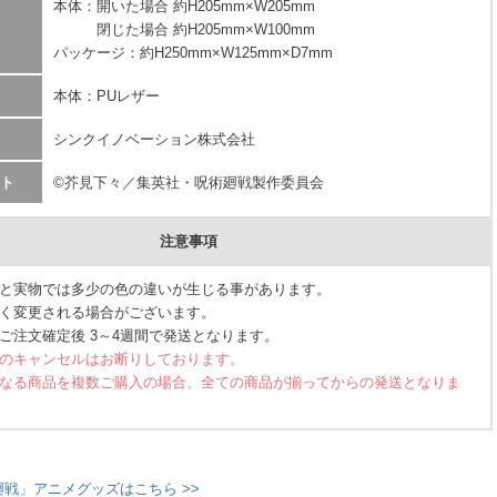
本体：開いた場合 約H205mm×W205mm
閉じた場合 約H205mm×W100mm
パッケージ：約H250mm×W125mm×D7mm
本体：PUレザー
シンクイノベーション株式会社
ト
©芥見下々／集英社・呪術廻戦製作委員会
注意事項
と実物では多少の色の違いが生じる事があります。
く変更される場合がございます。
ご注文確定後 3～4週間で発送となります。
のキャンセルはお断りしております。
なる商品を複数ご購入の場合、全ての商品が揃ってからの発送となりま
廻戦」アニメグッズはこちら >>