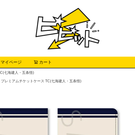
マイページ
カート
検索
C(七海建人・五条悟)
弾 プレミアムチケットケース TC(七海建人・五条悟)