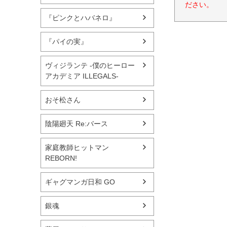
ださい。
『ピンクとハバネロ』
『パイの実』
ヴィジランテ -僕のヒーロー
アカデミア ILLEGALS-
おそ松さん
陰陽廻天 Re:バース
家庭教師ヒットマン
REBORN!
ギャグマンガ日和 GO
銀魂