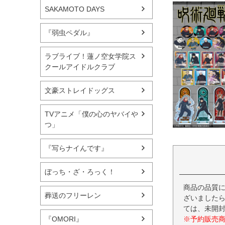
SAKAMOTO DAYS
『弱虫ペダル』
ラブライブ！蓮ノ空女学院ス
クールアイドルクラブ
文豪ストレイドッグス
TVアニメ「僕の心のヤバイや
つ」
『写らナイんです』
ぼっち・ざ・ろっく！
商品の品質
葬送のフリーレン
ざいましたら
ては、未開
※予約販売
『OMORI』