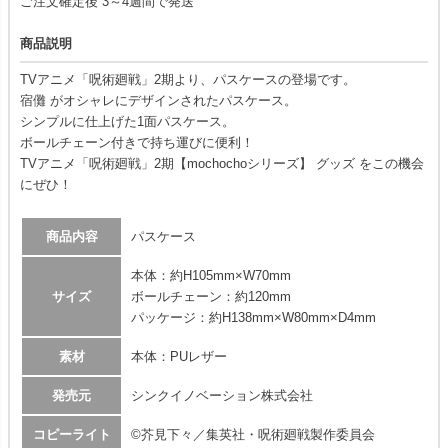
ご注文確定後 3～4週間で発送
商品説明
TVアニメ「呪術廻戦」2期より、パスケースの登場です。
宿儺 がオシャレにデザインされたパスケース。
シンプルに仕上げた1面パスケース。
ボールチェーン付きで持ち運びに便利！
TVアニメ「呪術廻戦」2期【mochochoシリーズ】 グッズ をこの機会
にぜひ！
商品内容
パスケース
本体：約H105mm×W70mm
サイズ
ボールチェーン：約120mm
パッケージ：約H138mm×W80mm×D4mm
素材
本体：PUレザー
発売元
シンクイノベーション株式会社
コピーライト
©芥見下々／集英社・呪術廻戦製作委員会