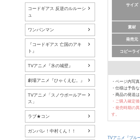
サイズ
コードギアス 反逆のルルーシ
ュ
素材
ワンパンマン
発売元
『コードギアス 亡国のアキ
ト』
コピーライ
TVアニメ『氷の城壁』
劇場アニメ『ひゃくえむ。』
・ページ内写真
・仕様は予告な
・商品の発送は
TVアニメ「スノウボールアー
・ご購入確定後
ス」
・発売時期の異
す。
ラブ★コン
ガンバレ！中村くん！！
TVアニメ『ブル