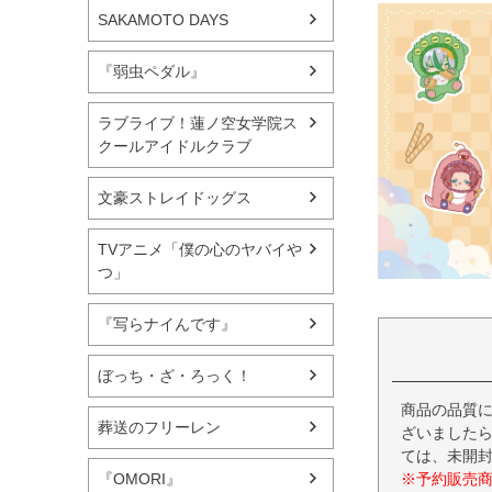
SAKAMOTO DAYS
『弱虫ペダル』
ラブライブ！蓮ノ空女学院ス
クールアイドルクラブ
文豪ストレイドッグス
TVアニメ「僕の心のヤバイや
つ」
『写らナイんです』
ぼっち・ざ・ろっく！
商品の品質
葬送のフリーレン
ざいましたら
ては、未開
※予約販売
『OMORI』