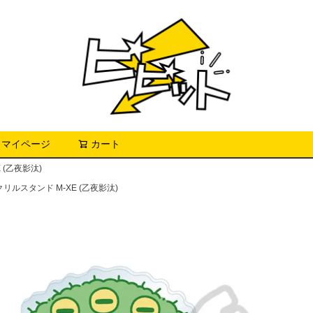
マイページ
カート
検索
 (乙夜影汰)
ルスタンド M-XE (乙夜影汰)