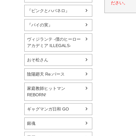
ださい。
『ピンクとハバネロ』
『パイの実』
ヴィジランテ -僕のヒーロー
アカデミア ILLEGALS-
おそ松さん
陰陽廻天 Re:バース
家庭教師ヒットマン
REBORN!
ギャグマンガ日和 GO
銀魂