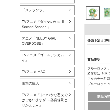
「ステラソラ」
TVアニメ『ダイヤのA actⅡ -
Second Season-』
アニメ「NEEDY GIRL
発売予定日 20
OVERDOSE」
TVアニメ『ゴールデンカム
商品説明
イ』
ブルーロックよ
TVアニメ MAO
乙夜影汰 を立
フルカラー印刷
進撃の巨人
ブルーロック 
TVアニメ「ふつつかな悪女で
商品内容
はございますが ～雛宮蝶鼠と
りかえ伝～」