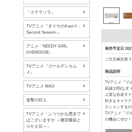
「ステラソラ」
TVアニメ『ダイヤのA actⅡ -
Second Season-』
アニメ「NEEDY GIRL
発売予定日 20
OVERDOSE」
ご注文確定後 
TVアニメ『ゴールデンカム
商品説明
イ』
TVアニメ『ブ
TVアニメ MAO
凪誠士郎(なぎ
上質な合皮タイ
進撃の巨人
好きなキャラク
クションするの
TVアニメ『ブル
TVアニメ「ふつつかな悪女で
の機会にぜひ！
はございますが ～雛宮蝶鼠と
りかえ伝～」