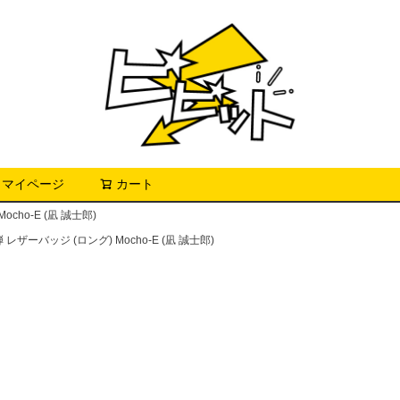
マイページ
カート
検索
ho-E (凪 誠士郎)
ザーバッジ (ロング) Mocho-E (凪 誠士郎)