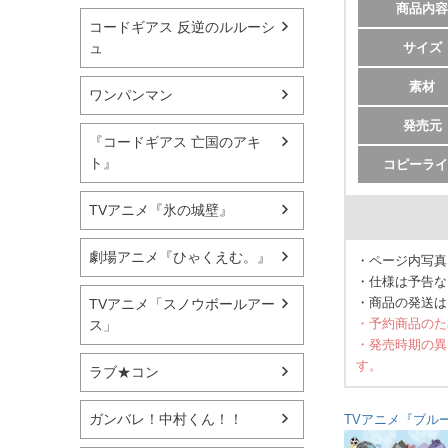
商品内容
コードギアス 反逆のルルーシ
サイズ
ュ
素材
ワンパンマン
発売元
『コードギアス 亡国のアキ
ト』
コピーライ
TVアニメ『氷の城壁』
劇場アニメ『ひゃくえむ。』
・ページ内写真
・仕様は予告な
・商品の発送は
TVアニメ「スノウボールアー
・予約商品のた
ス」
・発売時期の異
す。
ラブ★コン
ガンバレ！中村くん！！
TVアニメ『ブル