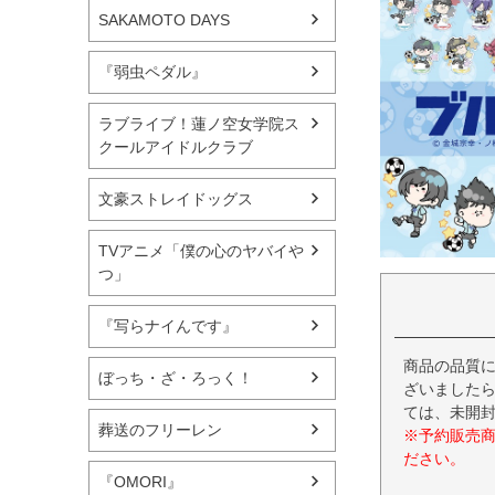
SAKAMOTO DAYS
『弱虫ペダル』
ラブライブ！蓮ノ空女学院ス
クールアイドルクラブ
文豪ストレイドッグス
TVアニメ「僕の心のヤバイや
つ」
『写らナイんです』
商品の品質
ぼっち・ざ・ろっく！
ざいましたら
ては、未開
葬送のフリーレン
※予約販売
ださい。
『OMORI』