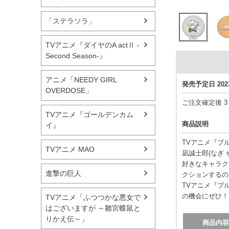
「ステラソラ」
TVアニメ『ダイヤのA actⅡ -
Second Season-』
アニメ「NEEDY GIRL
発売予定日 20
OVERDOSE」
ご注文確定後 
TVアニメ『ゴールデンカム
商品説明
イ』
TVアニメ『ブ
TVアニメ MAO
凪誠士郎(なぎ
好きなキャラク
進撃の巨人
クションするの
TVアニメ『ブル
の機会にぜひ！
TVアニメ「ふつつかな悪女で
はございますが ～雛宮蝶鼠と
りかえ伝～」
商品内容