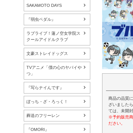
SAKAMOTO DAYS
『弱虫ペダル』
ラブライブ！蓮ノ空女学院ス
クールアイドルクラブ
文豪ストレイドッグス
TVアニメ「僕の心のヤバイや
つ」
『写らナイんです』
商品の品質
ぼっち・ざ・ろっく！
ざいましたら
ては、未開
葬送のフリーレン
※予約販売
ださい。
『OMORI』