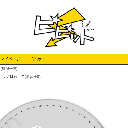
マイページ
カート
検索
(凪 誠士郎)
 Mocho-E (凪 誠士郎)