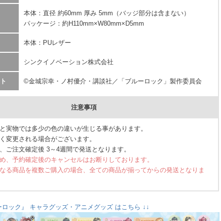
本体：直径 約60mm 厚み 5mm（バッジ部分は含まない）
パッケージ：約H110mm×W80mm×D5mm
本体：PUレザー
シンクイノベーション株式会社
ト
©金城宗幸・ノ村優介・講談社／「ブルーロック」製作委員会
注意事項
と実物では多少の色の違いが生じる事があります。
く変更される場合がございます。
、ご注文確定後 3～4週間で発送となります。
め、予約確定後のキャンセルはお断りしております。
なる商品を複数ご購入の場合、全ての商品が揃ってからの発送となりま
ーロック』 キャラグッズ・アニメグッズ はこちら ↓↓