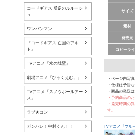
コードギアス 反逆のルルーシ
サイズ
ュ
素材
ワンパンマン
発売元
『コードギアス 亡国のアキ
ト』
コピーライ
TVアニメ『氷の城壁』
劇場アニメ『ひゃくえむ。』
・ページ内写真
・仕様は予告な
・商品の発送は
TVアニメ「スノウボールアー
・予約商品のた
ス」
・発売時期の異
す。
ラブ★コン
ガンバレ！中村くん！！
TVアニメ『ブル