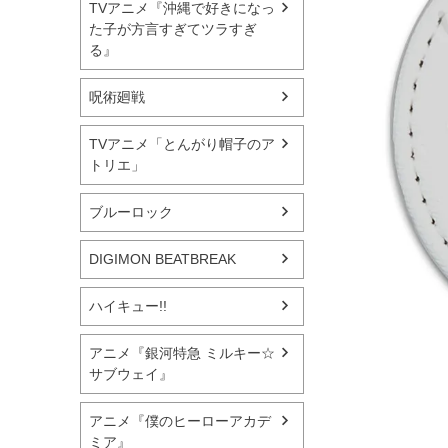
TVアニメ『沖縄で好きになっ
た子が方言すぎてツラすぎ
る』
呪術廻戦
TVアニメ「とんがり帽子のア
トリエ」
ブルーロック
DIGIMON BEATBREAK
ハイキュー!!
アニメ『銀河特急 ミルキー☆
サブウェイ』
アニメ『僕のヒーローアカデ
ミア』