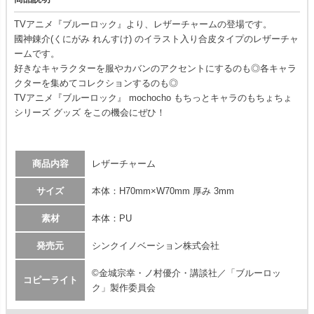
TVアニメ『ブルーロック』より、レザーチャームの登場です。
國神錬介(くにがみ れんすけ) のイラスト入り合皮タイプのレザーチャ
ームです。
好きなキャラクターを服やカバンのアクセントにするのも◎各キャラ
クターを集めてコレクションするのも◎
TVアニメ『ブルーロック』 mochocho もちっとキャラのもちょちょ
シリーズ グッズ をこの機会にぜひ！
商品内容
レザーチャーム
サイズ
本体：H70mm×W70mm 厚み 3mm
素材
本体：PU
発売元
シンクイノベーション株式会社
©金城宗幸・ノ村優介・講談社／「ブルーロッ
コピーライト
ク」製作委員会