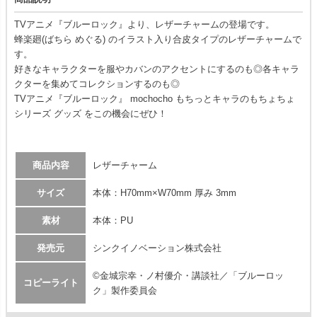
TVアニメ『ブルーロック』より、レザーチャームの登場です。
蜂楽廻(ばちら めぐる) のイラスト入り合皮タイプのレザーチャームで
す。
好きなキャラクターを服やカバンのアクセントにするのも◎各キャラ
クターを集めてコレクションするのも◎
TVアニメ『ブルーロック』 mochocho もちっとキャラのもちょちょ
シリーズ グッズ をこの機会にぜひ！
商品内容
レザーチャーム
サイズ
本体：H70mm×W70mm 厚み 3mm
素材
本体：PU
発売元
シンクイノベーション株式会社
©金城宗幸・ノ村優介・講談社／「ブルーロッ
コピーライト
ク」製作委員会