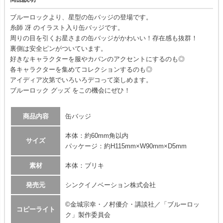
ブルーロックより、星型の缶バッジの登場です。
糸師 冴 のイラスト入り缶バッジです。
周りの目を引くお星さまの缶バッジがかわいい！存在感も抜群！
裏側は安全ピンがついています。
好きなキャラクターを服やカバンのアクセントにするのも◎
各キャラクターを集めてコレクションするのも◎
アイディア次第でいろいろデコって楽しめます。
ブルーロック グッズ をこの機会にぜひ！
商品内容
缶バッジ
本体：約60mm角以内
サイズ
パッケージ：約H115mm×W90mm×D5mm
素材
本体：ブリキ
発売元
シンクイノベーション株式会社
©金城宗幸・ノ村優介・講談社／「ブルーロッ
コピーライト
ク」製作委員会