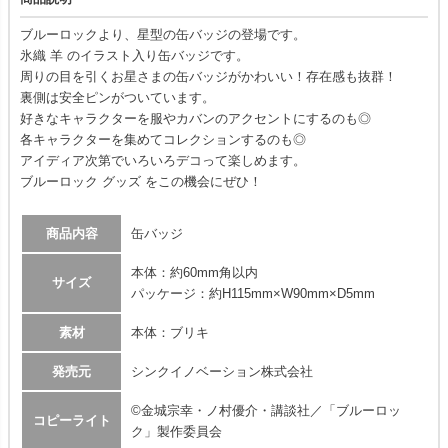
ブルーロックより、星型の缶バッジの登場です。
氷織 羊 のイラスト入り缶バッジです。
周りの目を引くお星さまの缶バッジがかわいい！存在感も抜群！
裏側は安全ピンがついています。
好きなキャラクターを服やカバンのアクセントにするのも◎
各キャラクターを集めてコレクションするのも◎
アイディア次第でいろいろデコって楽しめます。
ブルーロック グッズ をこの機会にぜひ！
商品内容
缶バッジ
本体：約60mm角以内
サイズ
パッケージ：約H115mm×W90mm×D5mm
素材
本体：ブリキ
発売元
シンクイノベーション株式会社
©金城宗幸・ノ村優介・講談社／「ブルーロッ
コピーライト
ク」製作委員会