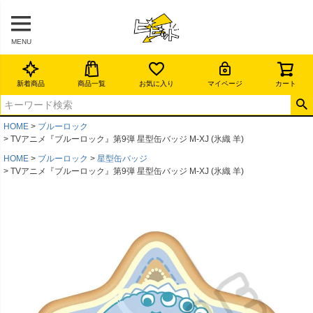
MENU
新着商品
商品一覧
お気に入り
マイページ
カート
HOME
ブルーロック
TVアニメ『ブルーロック』第9弾 星型缶バッジ M-XJ (氷織 羊)
HOME
ブルーロック
星型缶バッジ
TVアニメ『ブルーロック』第9弾 星型缶バッジ M-XJ (氷織 羊)