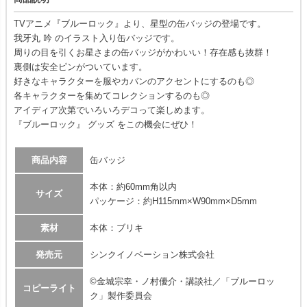
TVアニメ『ブルーロック』より、星型の缶バッジの登場です。
我牙丸 吟 のイラスト入り缶バッジです。
周りの目を引くお星さまの缶バッジがかわいい！存在感も抜群！
裏側は安全ピンがついています。
好きなキャラクターを服やカバンのアクセントにするのも◎
各キャラクターを集めてコレクションするのも◎
アイディア次第でいろいろデコって楽しめます。
『ブルーロック』 グッズ をこの機会にぜひ！
商品内容
缶バッジ
本体：約60mm角以内
サイズ
パッケージ：約H115mm×W90mm×D5mm
素材
本体：ブリキ
発売元
シンクイノベーション株式会社
©金城宗幸・ノ村優介・講談社／「ブルーロッ
コピーライト
ク」製作委員会