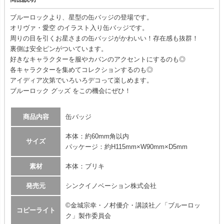
ブルーロックより、星型の缶バッジの登場です。
オリヴァ・愛空 のイラスト入り缶バッジです。
周りの目を引くお星さまの缶バッジがかわいい！存在感も抜群！
裏側は安全ピンがついています。
好きなキャラクターを服やカバンのアクセントにするのも◎
各キャラクターを集めてコレクションするのも◎
アイディア次第でいろいろデコって楽しめます。
ブルーロック グッズ をこの機会にぜひ！
商品内容
缶バッジ
本体：約60mm角以内
サイズ
パッケージ：約H115mm×W90mm×D5mm
素材
本体：ブリキ
発売元
シンクイノベーション株式会社
©金城宗幸・ノ村優介・講談社／「ブルーロッ
コピーライト
ク」製作委員会