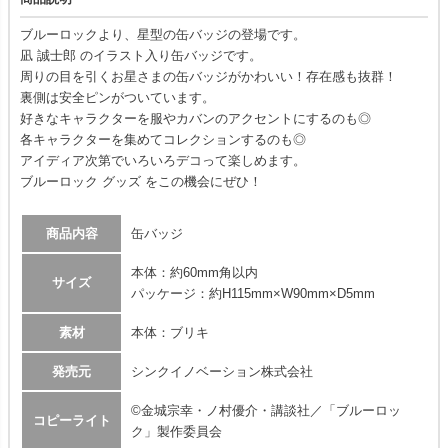
ブルーロックより、星型の缶バッジの登場です。
凪 誠士郎 のイラスト入り缶バッジです。
周りの目を引くお星さまの缶バッジがかわいい！存在感も抜群！
裏側は安全ピンがついています。
好きなキャラクターを服やカバンのアクセントにするのも◎
各キャラクターを集めてコレクションするのも◎
アイディア次第でいろいろデコって楽しめます。
ブルーロック グッズ をこの機会にぜひ！
商品内容
缶バッジ
本体：約60mm角以内
サイズ
パッケージ：約H115mm×W90mm×D5mm
素材
本体：ブリキ
発売元
シンクイノベーション株式会社
©金城宗幸・ノ村優介・講談社／「ブルーロッ
コピーライト
ク」製作委員会