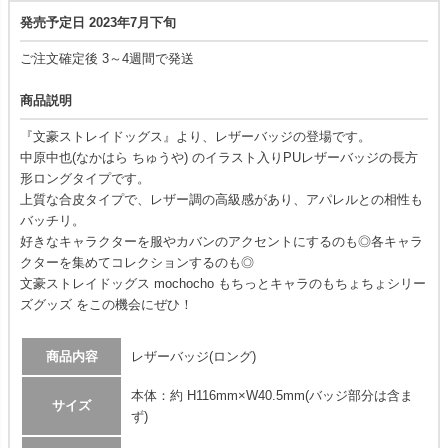
発売予定日 2023年7月下旬
ご注文確定後 3～4週間で発送
商品説明
『文豪ストレイドッグス』より、レザーバッジの登場です。
中原中也(なかはら ちゅうや) のイラスト入りPUレザーバッジの長方
形ロングタイプです。
上質な合皮タイプで、レザー調の高級感があり、アパレルとの相性も
バッチリ。
好きなキャラクターを服やカバンのアクセントにするのも◎各キャラ
クターを集めてコレクションするのも◎
文豪ストレイドッグス mochocho もちっとキャラのもちょちょシリー
ズグッズ をこの機会にぜひ！
商品内容
レザーバッジ(ロング)
本体：約 H116mm×W40.5mm(バッジ部分は含ま
サイズ
ず)