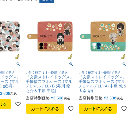
4週間で発送
ご注文確定後 3～4週間で発送
ご注文確定後 3～4週間で発送
イドッグス』
『文豪ストレイドッグス』
『文豪ストレイドッグス』
ース (マル
手帳型スマホケース (マル
手帳型スマホケース (マル
C (総柄)
チL マルチLL) B (芥川 龍
チL マルチLL) A (中島 敦＆
之介＆中原 中也)
太宰 治)
3,608
税込
当店特別価格
¥
3,608
当店特別価格
¥
3,608
税込
税込