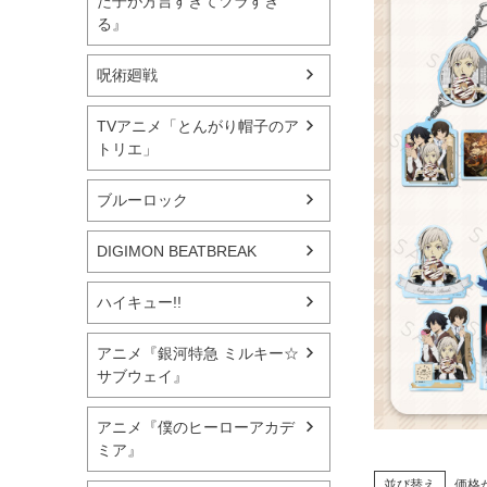
た子が方言すぎてツラすぎ
る』
呪術廻戦
TVアニメ「とんがり帽子のア
トリエ」
ブルーロック
DIGIMON BEATBREAK
ハイキュー!!
アニメ『銀河特急 ミルキー☆
サブウェイ』
アニメ『僕のヒーローアカデ
ミア』
並び替え
価格