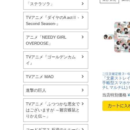
「ステラソラ」
TVアニメ『ダイヤのA actⅡ -
Second Season-』
アニメ「NEEDY GIRL
OVERDOSE」
TVアニメ『ゴールデンカム
イ』
ご注文確定後 3～
TVアニメ MAO
『文豪ストレ
手帳型スマホケ
チL マルチLL) 
進撃の巨人
当店特別価格
¥
TVアニメ「ふつつかな悪女で
はございますが ～雛宮蝶鼠と
りかえ伝～」
コードギアス 反逆のルルーシ