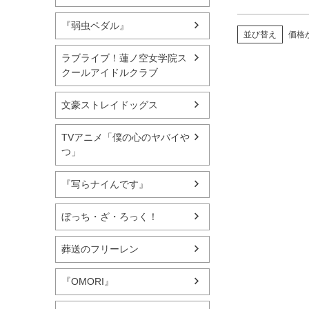
『弱虫ペダル』
並び替え
価格
ラブライブ！蓮ノ空女学院ス
クールアイドルクラブ
文豪ストレイドッグス
TVアニメ「僕の心のヤバイや
つ」
『写らナイんです』
ぼっち・ざ・ろっく！
葬送のフリーレン
『OMORI』