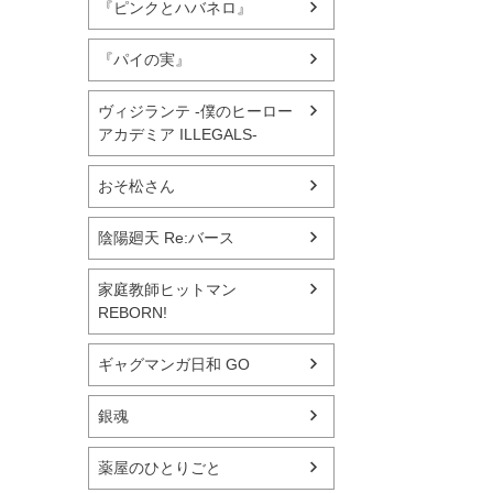
『ピンクとハバネロ』
『パイの実』
ヴィジランテ -僕のヒーロー
アカデミア ILLEGALS-
おそ松さん
陰陽廻天 Re:バース
家庭教師ヒットマン
REBORN!
ギャグマンガ日和 GO
銀魂
薬屋のひとりごと