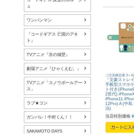
ュ
ワンパンマン
『コードギアス 亡国のアキ
ト』
TVアニメ『氷の城壁』
劇場アニメ『ひゃくえむ。』
ご注文確定後 3～
『文豪ストレ
TVアニメ「スノウボールアー
手帳型スマホケ
ス」
ト付き(iPhone6
2世代) iPhoneX
iPhone11 iPho
ラブ★コン
12Pro) A (
治)
当店特別価格
¥
ガンバレ！中村くん！！
SAKAMOTO DAYS