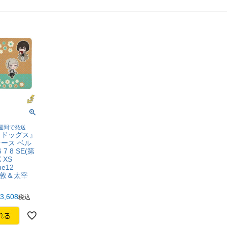
4週間で発送
イドッグス』
ース ベル
 7 8 SE(第
 XS
ne12
中島 敦＆太宰
3,608
税込