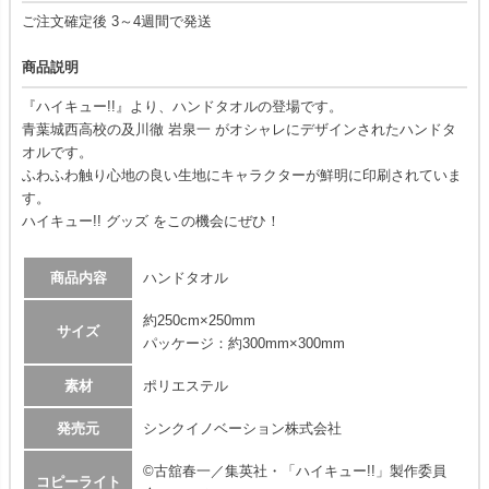
ご注文確定後 3～4週間で発送
商品説明
『ハイキュー!!』より、ハンドタオルの登場です。
青葉城西高校の及川徹 岩泉一 がオシャレにデザインされたハンドタ
オルです。
ふわふわ触り心地の良い生地にキャラクターが鮮明に印刷されていま
す。
ハイキュー!! グッズ をこの機会にぜひ！
商品内容
ハンドタオル
約250cm×250mm
サイズ
パッケージ：約300mm×300mm
素材
ポリエステル
発売元
シンクイノベーション株式会社
©古舘春一／集英社・「ハイキュー!!」製作委員
コピーライト