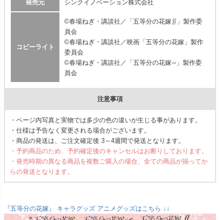
発売元
シンクイノベーション株式会社
©春場ねぎ・講談社／「五等分の花嫁∬」製作委
員会
©春場ねぎ・講談社／映画「五等分の花嫁」製作
コピーライト
委員会
©春場ねぎ・講談社／「五等分の花嫁∽」製作委
員会
注意事項
・ページ内写真と実物では多少の色の違いが生じる事があります。
・仕様は予告なく変更される場合がございます。
・商品の発送は、ご注文確定後 3～4週間で発送となります。
・予約商品のため、予約確定後のキャンセルはお断りしております。
・発売時期の異なる商品を複数ご購入の場合、全ての商品が揃ってか
らの発送となります。
『五等分の花嫁』 キャラグッズ アニメグッズはこちら ↓↓