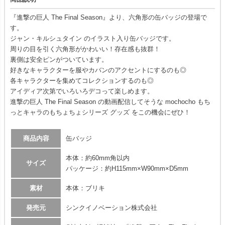
『進撃の巨人 The Final Season』より、六角形の缶バッジの登場で
す。
ジャン・キルシュタイン のイラスト入り缶バッジです。
周りの目を引く六角形がかわいい！存在感も抜群！
裏側は安全ピンがついています。
好きなキャラクターを服やカバンのアクセントにするのも◎
各キャラクターを集めてコレクションするのも◎
アイディア次第でいろいろデコって楽しめます。
進撃の巨人 The Final Season の動画配信してそうな mochocho もち
っとキャラのもちょちょシリーズ グッズ をこの機会にぜひ！
商品内容
缶バッジ
本体：約60mm角以内
サイズ
パッケージ：約H115mm×W90mm×D5mm
素材
本体：ブリキ
発売元
シンクイノベーション株式会社