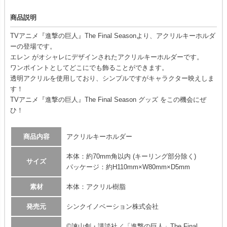
商品説明
TVアニメ『進撃の巨人』The Final Seasonより、アクリルキーホルダ
ーの登場です。
エレン がオシャレにデザインされたアクリルキーホルダーです。
ワンポイントとしてどこにでも飾ることができます。
透明アクリルを使用しており、シンプルですがキャラクター映えしま
す！
TVアニメ『進撃の巨人』The Final Season グッズ をこの機会にぜ
ひ！
商品内容
アクリルキーホルダー
本体：約70mm角以内 (キーリング部分除く)
サイズ
パッケージ：約H110mm×W80mm×D5mm
素材
本体：アクリル樹脂
発売元
シンクイノベーション株式会社
©諫山創・講談社／「進撃の巨人」The Final