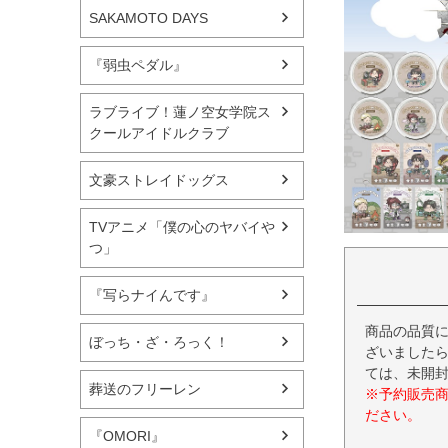
SAKAMOTO DAYS
『弱虫ペダル』
ラブライブ！蓮ノ空女学院ス
クールアイドルクラブ
文豪ストレイドッグス
TVアニメ「僕の心のヤバイや
つ」
『写らナイんです』
商品の品質
ぼっち・ざ・ろっく！
ざいましたら
ては、未開
葬送のフリーレン
※予約販売
ださい。
『OMORI』