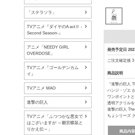
「ステラソラ」
TVアニメ『ダイヤのA actⅡ -
Second Season-』
アニメ「NEEDY GIRL
発売予定日 20
OVERDOSE」
ご注文確定後 
TVアニメ『ゴールデンカム
商品説明
イ』
『進撃の巨人 T
TVアニメ MAO
ハンジ・ゾエ 
ワンポイントと
進撃の巨人
透明アクリルを
進撃の巨人 The
ちょシリーズ 
TVアニメ「ふつつかな悪女で
はございますが ～雛宮蝶鼠と
りかえ伝～」
商品内容