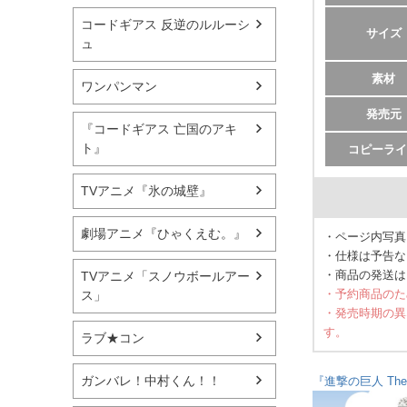
コードギアス 反逆のルルーシ
サイズ
ュ
素材
ワンパンマン
発売元
『コードギアス 亡国のアキ
ト』
コピーライ
TVアニメ『氷の城壁』
劇場アニメ『ひゃくえむ。』
・ページ内写真
・仕様は予告な
・商品の発送は
TVアニメ「スノウボールアー
・予約商品のた
ス」
・発売時期の異
す。
ラブ★コン
ガンバレ！中村くん！！
『進撃の巨人 The