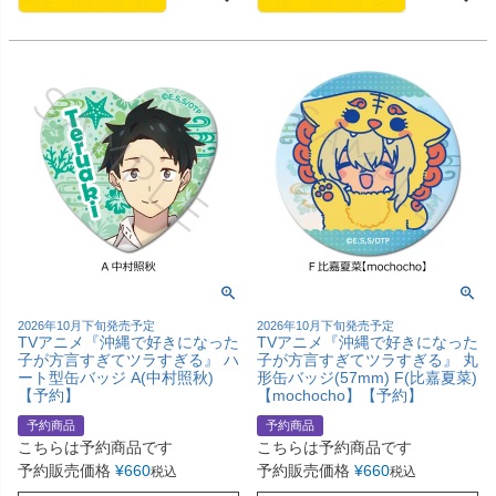
2026年10月下旬発売予定
2026年10月下旬発売予定
TVアニメ『沖縄で好きになった
TVアニメ『沖縄で好きになった
子が方言すぎてツラすぎる』 ハ
子が方言すぎてツラすぎる』 丸
ート型缶バッジ A(中村照秋)
形缶バッジ(57mm) F(比嘉夏菜)
【予約】
【mochocho】【予約】
予約商品
予約商品
こちらは予約商品です
こちらは予約商品です
予約販売価格
¥
660
予約販売価格
¥
660
税込
税込