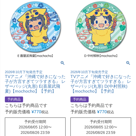
2026年10月下旬発売予定
2026年10月下旬発売予定
TVアニメ『沖縄で好きになった
TVアニメ『沖縄で好きになった
子が方言すぎてツラすぎる』 レ
子が方言すぎてツラすぎる』 レ
ザーバッジ(丸形) E(喜屋武飛
ザーバッジ(丸形) D(中村照秋)
夏)【mochocho】【予約】
【mochocho】【予約】
予約商品
予約商品
こちらは予約商品です
こちらは予約商品です
予約販売価格
¥
770
予約販売価格
¥
770
税込
税込
予約受付期間
予約受付期間
2026/08/05 12:00
〜
2026/08/05 12:00
〜
2026/08/26 23:59
2026/08/26 23:59