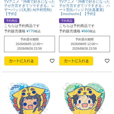
TVアニメ『沖縄で好きになった
TVアニメ『沖縄で好きになった
子が方言すぎてツラすぎる』 レ
子が方言すぎてツラすぎる』 ハ
ザーバッジ(丸形) A(中村照秋)
ート型缶バッジ F(比嘉夏菜)
【予約】
【mochocho】【予約】
予約商品
予約商品
こちらは予約商品です
こちらは予約商品です
予約販売価格
¥
770
予約販売価格
¥
660
税込
税込
予約受付期間
予約受付期間
2026/08/05 12:00
〜
2026/08/05 12:00
〜
2026/08/26 23:59
2026/08/26 23:59