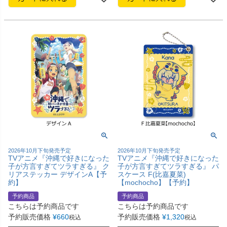
2026年10月下旬発売予定
2026年10月下旬発売予定
TVアニメ『沖縄で好きになった
TVアニメ『沖縄で好きになった
子が方言すぎてツラすぎる』 ク
子が方言すぎてツラすぎる』 パ
リアステッカー デザインA【予
スケース F(比嘉夏菜)
約】
【mochocho】【予約】
予約商品
予約商品
こちらは予約商品です
こちらは予約商品です
予約販売価格
¥
660
予約販売価格
¥
1,320
税込
税込