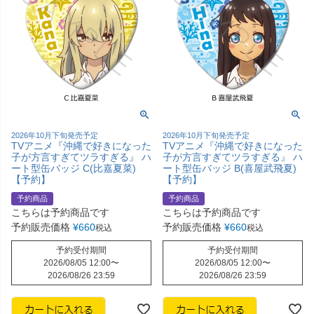
2026年10月下旬発売予定
2026年10月下旬発売予定
TVアニメ『沖縄で好きになった
TVアニメ『沖縄で好きになった
子が方言すぎてツラすぎる』 ハ
子が方言すぎてツラすぎる』 ハ
ート型缶バッジ C(比嘉夏菜)
ート型缶バッジ B(喜屋武飛夏)
【予約】
【予約】
予約商品
予約商品
こちらは予約商品です
こちらは予約商品です
予約販売価格
¥
660
予約販売価格
¥
660
税込
税込
予約受付期間
予約受付期間
2026/08/05 12:00
〜
2026/08/05 12:00
〜
2026/08/26 23:59
2026/08/26 23:59