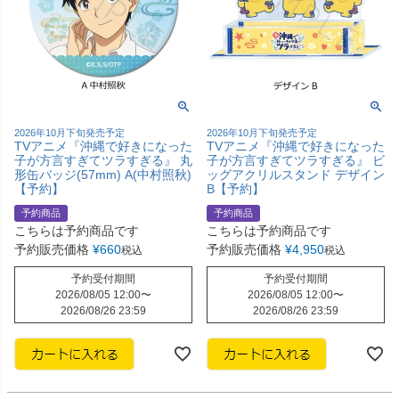
2026年10月下旬発売予定
2026年10月下旬発売予定
TVアニメ『沖縄で好きになった
TVアニメ『沖縄で好きになった
子が方言すぎてツラすぎる』 丸
子が方言すぎてツラすぎる』 ビ
形缶バッジ(57mm) A(中村照秋)
ッグアクリルスタンド デザイン
【予約】
B【予約】
予約商品
予約商品
こちらは予約商品です
こちらは予約商品です
予約販売価格
¥
660
予約販売価格
¥
4,950
税込
税込
予約受付期間
予約受付期間
2026/08/05 12:00
〜
2026/08/05 12:00
〜
2026/08/26 23:59
2026/08/26 23:59