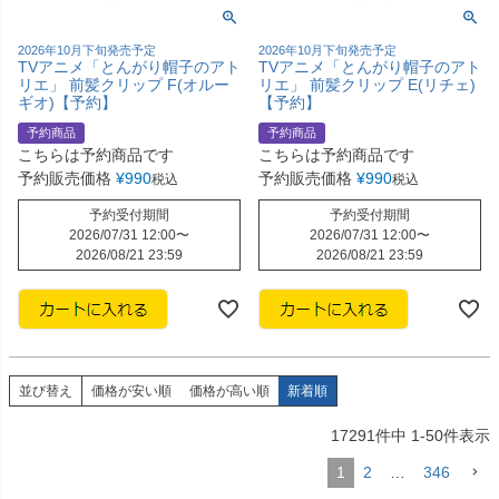
2026年10月下旬発売予定
2026年10月下旬発売予定
TVアニメ「とんがり帽子のアト
TVアニメ「とんがり帽子のアト
リエ」 前髪クリップ F(オルー
リエ」 前髪クリップ E(リチェ)
ギオ)【予約】
【予約】
予約商品
予約商品
こちらは予約商品です
こちらは予約商品です
予約販売価格
¥
990
予約販売価格
¥
990
税込
税込
予約受付期間
予約受付期間
2026/07/31 12:00
〜
2026/07/31 12:00
〜
2026/08/21 23:59
2026/08/21 23:59
並び替え
価格が安い順
価格が高い順
新着順
17291
件中
1
-
50
件表示
1
2
…
346