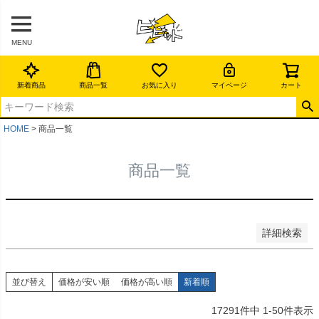
予約商品
予約商品のみを表示
MENU
並び順
新着順
新着商品
商品一覧
お気に入り
マイページ
カート
登録順
価格が安い順
価格が高い順
HOME
商品一覧
優先度順
レビュー順
商品一覧
キーワードヒット順
検索
詳細検索
並び替え
価格が安い順
価格が高い順
新着順
17291
件中
1
-
50
件表示