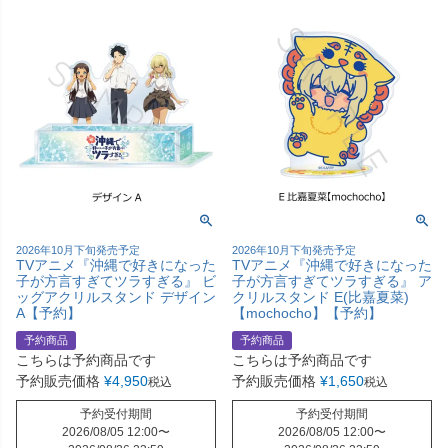
2026年10月下旬発売予定
2026年10月下旬発売予定
TVアニメ『沖縄で好きになった
TVアニメ『沖縄で好きになった
子が方言すぎてツラすぎる』 ビ
子が方言すぎてツラすぎる』 ア
ッグアクリルスタンド デザイン
クリルスタンド E(比嘉夏菜)
A【予約】
【mochocho】【予約】
予約商品
予約商品
こちらは予約商品です
こちらは予約商品です
予約販売価格
¥
4,950
予約販売価格
¥
1,650
税込
税込
予約受付期間
予約受付期間
2026/08/05 12:00
〜
2026/08/05 12:00
〜