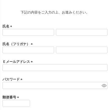
下記の内容をご入力の上、お進みください。
氏名
(
必
須
氏名（フリガナ）
)
(
必
須
Ｅメールアドレス
)
(
必
須
パスワード
)
(
必
須
郵便番号
)
(
必