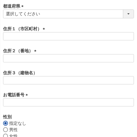
須
都道府県
)
(
必
須
住所１（市区町村）
)
(
必
須
住所２（番地）
)
(
必
須
住所３（建物名）
)
お電話番号
(
必
須
性別
)
指定なし
男性
女性