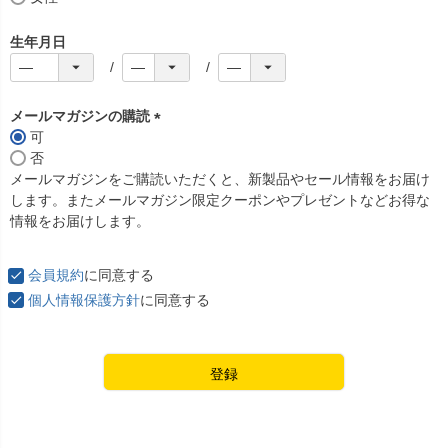
生年月日
メールマガジンの購読
可
(
否
必
メールマガジンをご購読いただくと、新製品やセール情報をお届け
須
します。またメールマガジン限定クーポンやプレゼントなどお得な
)
情報をお届けします。
会員規約
に同意する
個人情報保護方針
に同意する
登録