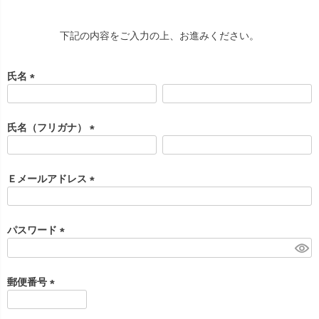
下記の内容をご入力の上、お進みください。
氏名
(
必
須
氏名（フリガナ）
)
(
必
須
Ｅメールアドレス
)
(
必
須
パスワード
)
(
必
須
郵便番号
)
(
必