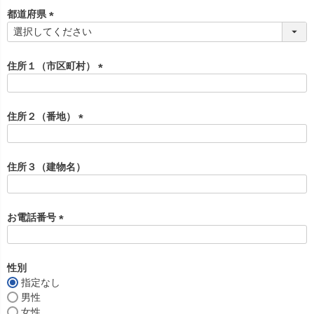
須
都道府県
)
(
必
須
住所１（市区町村）
)
(
必
須
住所２（番地）
)
(
必
須
住所３（建物名）
)
お電話番号
(
必
須
性別
)
指定なし
男性
女性