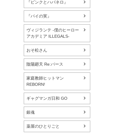
『ピンクとハバネロ』
『パイの実』
ヴィジランテ -僕のヒーロー
アカデミア ILLEGALS-
おそ松さん
陰陽廻天 Re:バース
家庭教師ヒットマン
REBORN!
ギャグマンガ日和 GO
銀魂
薬屋のひとりごと