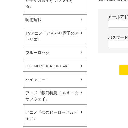
た子が方言すぎてツラすぎ
る』
メールア
呪術廻戦
TVアニメ「とんがり帽子のア
パスワー
トリエ」
ブルーロック
DIGIMON BEATBREAK
ハイキュー!!
アニメ『銀河特急 ミルキー☆
サブウェイ』
アニメ『僕のヒーローアカデ
ミア』