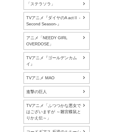
「ステラソラ」
TVアニメ『ダイヤのA actⅡ -
Second Season-』
アニメ「NEEDY GIRL
OVERDOSE」
TVアニメ『ゴールデンカム
イ』
TVアニメ MAO
進撃の巨人
TVアニメ「ふつつかな悪女で
はございますが ～雛宮蝶鼠と
りかえ伝～」
コードギアス 反逆のルルーシ