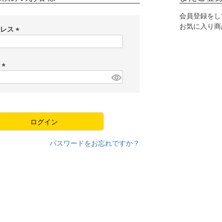
会員登録をし
お気に入り商
ドレス
(
必
須
ド
)
(
必
須
)
ログイン
パスワードをお忘れですか？