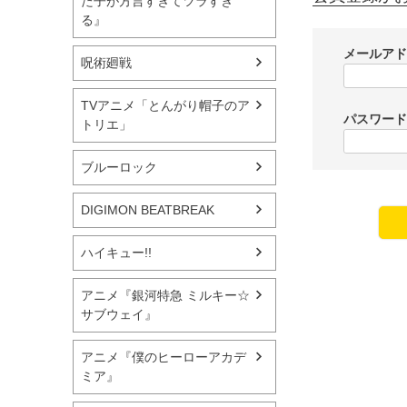
た子が方言すぎてツラすぎ
る』
メールア
呪術廻戦
TVアニメ「とんがり帽子のア
パスワー
トリエ」
ブルーロック
DIGIMON BEATBREAK
ハイキュー!!
アニメ『銀河特急 ミルキー☆
サブウェイ』
アニメ『僕のヒーローアカデ
ミア』