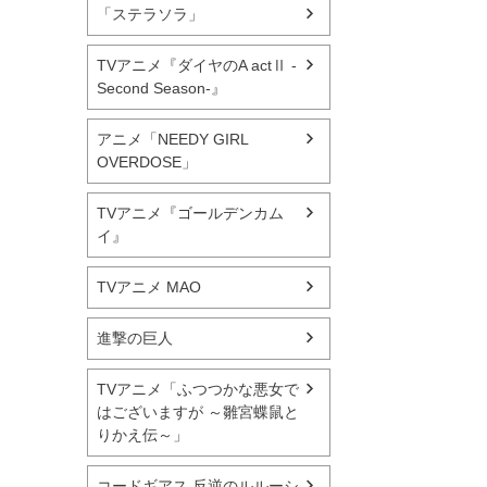
「ステラソラ」
TVアニメ『ダイヤのA actⅡ -
Second Season-』
アニメ「NEEDY GIRL
OVERDOSE」
TVアニメ『ゴールデンカム
イ』
TVアニメ MAO
進撃の巨人
TVアニメ「ふつつかな悪女で
はございますが ～雛宮蝶鼠と
りかえ伝～」
コードギアス 反逆のルルーシ