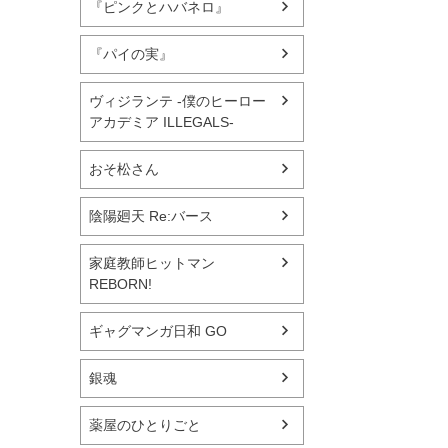
『ピンクとハバネロ』
『パイの実』
ヴィジランテ -僕のヒーロー
アカデミア ILLEGALS-
おそ松さん
陰陽廻天 Re:バース
家庭教師ヒットマン
REBORN!
ギャグマンガ日和 GO
銀魂
薬屋のひとりごと