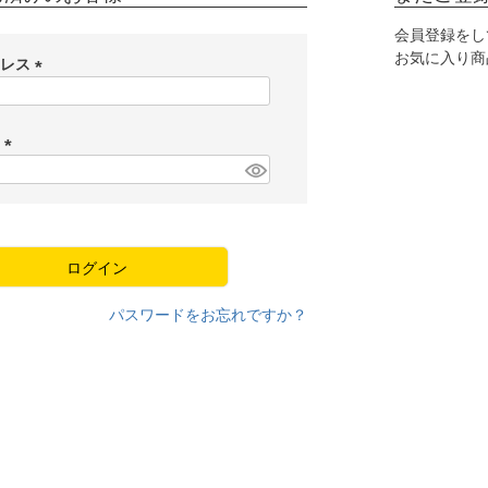
会員登録をし
お気に入り商
ドレス
(
必
須
ド
)
(
必
須
)
ログイン
パスワードをお忘れですか？