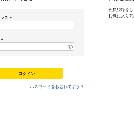
会員登録をし
お気に入り商
ドレス
(
必
須
ド
)
(
必
須
)
ログイン
パスワードをお忘れですか？