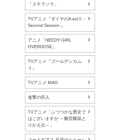
「ステラソラ」
TVアニメ『ダイヤのA actⅡ -
Second Season-』
アニメ「NEEDY GIRL
OVERDOSE」
TVアニメ『ゴールデンカム
イ』
TVアニメ MAO
進撃の巨人
TVアニメ「ふつつかな悪女で
はございますが ～雛宮蝶鼠と
りかえ伝～」
コードギアス 反逆のルルーシ