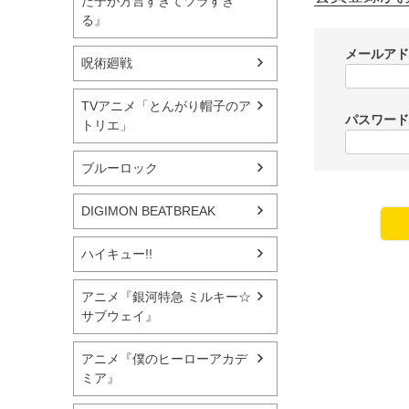
た子が方言すぎてツラすぎ
る』
メールア
呪術廻戦
TVアニメ「とんがり帽子のア
パスワー
トリエ」
ブルーロック
DIGIMON BEATBREAK
ハイキュー!!
アニメ『銀河特急 ミルキー☆
サブウェイ』
アニメ『僕のヒーローアカデ
ミア』