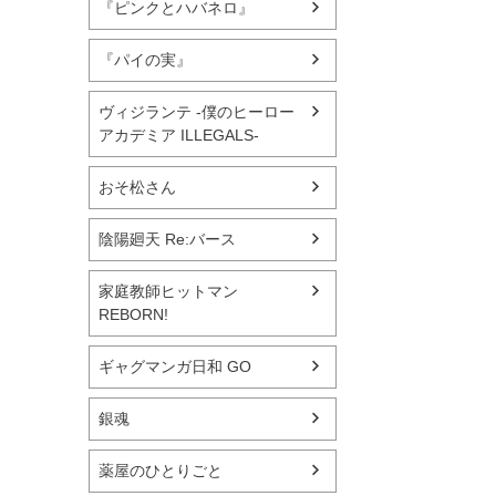
『ピンクとハバネロ』
『パイの実』
ヴィジランテ -僕のヒーロー
アカデミア ILLEGALS-
おそ松さん
陰陽廻天 Re:バース
家庭教師ヒットマン
REBORN!
ギャグマンガ日和 GO
銀魂
薬屋のひとりごと