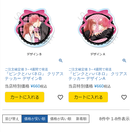
ご注文確定後 3～4週間で発送
ご注文確定後 3～4週間で発送
『ピンクとハバネロ』 クリアス
『ピンクとハバネロ』 クリアス
テッカー デザインB
テッカー デザインA
当店特別価格
¥
660
当店特別価格
¥
660
税込
税込
8
件中
1
-
8
件表示
並び替え
価格が安い順
価格が高い順
新着順