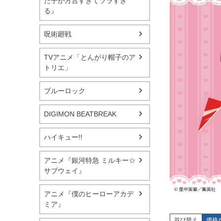
た子が方言すぎてツラすぎ
る』
呪術廻戦
TVアニメ「とんがり帽子のア
トリエ」
ブルーロック
DIGIMON BEATBREAK
ハイキュー!!
アニメ『銀河特急 ミルキー☆
サブウェイ』
アニメ『僕のヒーローアカデ
ミア』
並び替え
価格