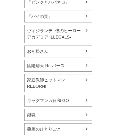
『ピンクとハバネロ』
『パイの実』
ヴィジランテ -僕のヒーロー
アカデミア ILLEGALS-
おそ松さん
陰陽廻天 Re:バース
家庭教師ヒットマン
REBORN!
ギャグマンガ日和 GO
銀魂
薬屋のひとりごと