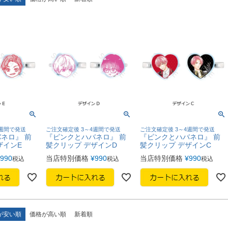
4週間で発送
ご注文確定後 3～4週間で発送
ご注文確定後 3～4週間で発送
ネロ』 前
『ピンクとハバネロ』 前
『ピンクとハバネロ』 前
ザインE
髪クリップ デザインD
髪クリップ デザインC
990
当店特別価格
¥
990
当店特別価格
¥
990
税込
税込
税込
が安い順
価格が高い順
新着順