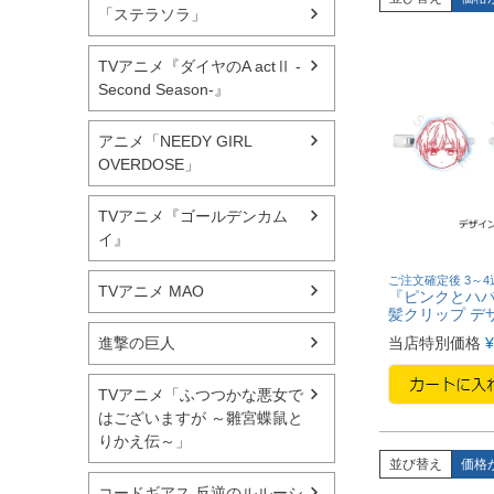
「ステラソラ」
TVアニメ『ダイヤのA actⅡ -
Second Season-』
アニメ「NEEDY GIRL
OVERDOSE」
TVアニメ『ゴールデンカム
イ』
ご注文確定後 3～
TVアニメ MAO
『ピンクとハバ
髪クリップ デ
当店特別価格
¥
進撃の巨人
TVアニメ「ふつつかな悪女で
はございますが ～雛宮蝶鼠と
りかえ伝～」
並び替え
価格
コードギアス 反逆のルルーシ