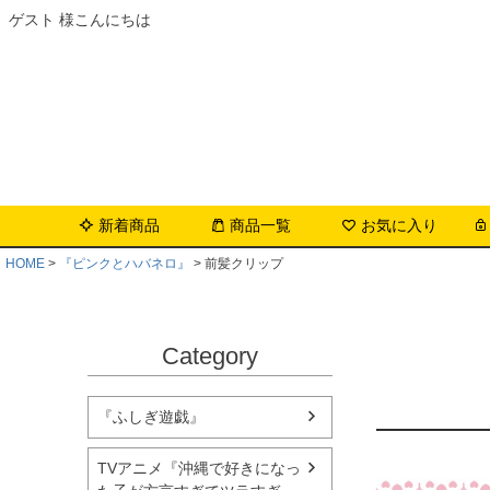
ゲスト 様こんにちは
新着商品
商品一覧
お気に入り
HOME
『ピンクとハバネロ』
前髪クリップ
Category
『ふしぎ遊戯』
TVアニメ『沖縄で好きになっ