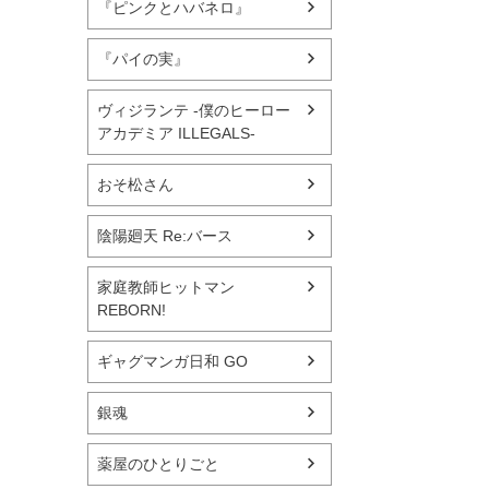
『ピンクとハバネロ』
『パイの実』
ヴィジランテ -僕のヒーロー
アカデミア ILLEGALS-
おそ松さん
陰陽廻天 Re:バース
家庭教師ヒットマン
REBORN!
ギャグマンガ日和 GO
銀魂
薬屋のひとりごと