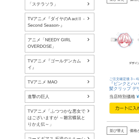
「ステラソラ」
TVアニメ『ダイヤのA actⅡ -
Second Season-』
アニメ「NEEDY GIRL
OVERDOSE」
TVアニメ『ゴールデンカム
イ』
ご注文確定後 3～
TVアニメ MAO
『ピンクとハバ
髪クリップ デ
当店特別価格
¥
進撃の巨人
TVアニメ「ふつつかな悪女で
はございますが ～雛宮蝶鼠と
りかえ伝～」
並び替え
価格
コードギアス 反逆のルルーシ