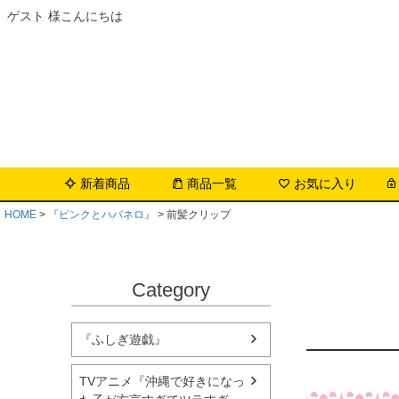
ゲスト 様こんにちは
新着商品
商品一覧
お気に入り
HOME
『ピンクとハバネロ』
前髪クリップ
Category
『ふしぎ遊戯』
TVアニメ『沖縄で好きになっ