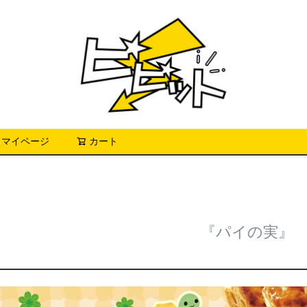
マイページ
カート
検索
『パイの実』