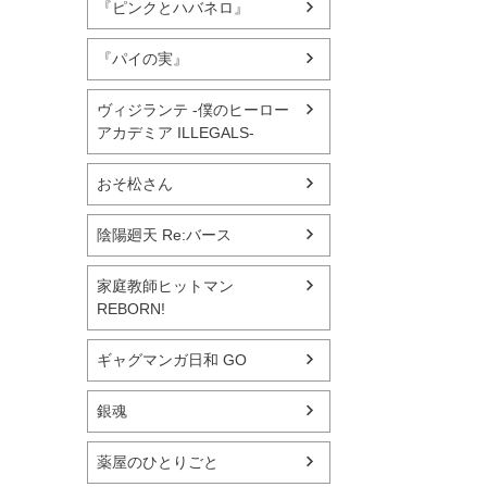
『ピンクとハバネロ』
『パイの実』
ヴィジランテ -僕のヒーロー
アカデミア ILLEGALS-
おそ松さん
陰陽廻天 Re:バース
家庭教師ヒットマン
REBORN!
ギャグマンガ日和 GO
銀魂
薬屋のひとりごと