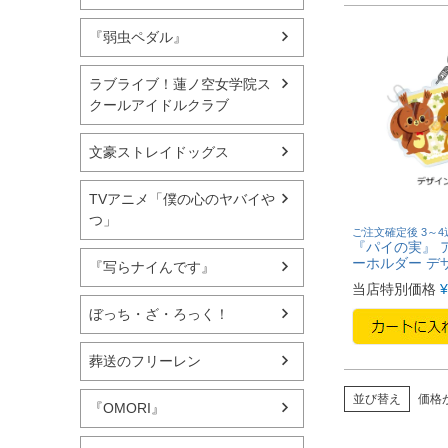
『弱虫ペダル』
ラブライブ！蓮ノ空女学院ス
クールアイドルクラブ
文豪ストレイドッグス
TVアニメ「僕の心のヤバイや
つ」
ご注文確定後 3～
『パイの実』 
ーホルダー デ
『写らナイんです』
当店特別価格
¥
ぼっち・ざ・ろっく！
葬送のフリーレン
並び替え
価格
『OMORI』