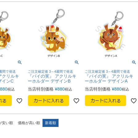
4週間で発送
ご注文確定後 3～4週間で発送
ご注文確定後 3～4週間で発送
アクリルキ
『パイの実』 アクリルキ
『パイの実』 アクリルキ
ザインC
ーホルダー デザインB
ーホルダー デザインA
880
当店特別価格
¥
880
当店特別価格
¥
880
税込
税込
税込
が安い順
価格が高い順
新着順