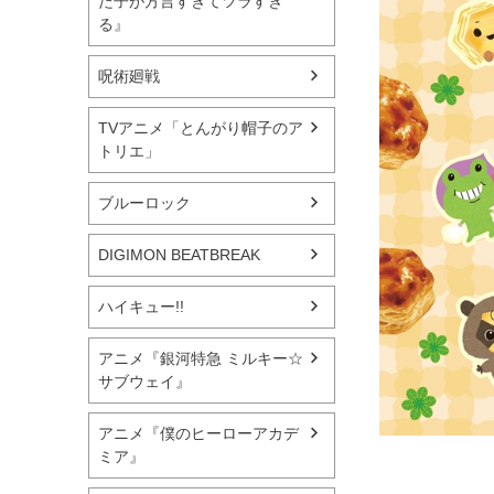
た子が方言すぎてツラすぎ
る』
呪術廻戦
TVアニメ「とんがり帽子のア
トリエ」
ブルーロック
DIGIMON BEATBREAK
ハイキュー!!
アニメ『銀河特急 ミルキー☆
サブウェイ』
アニメ『僕のヒーローアカデ
ミア』