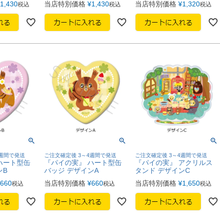
1,430
当店特別価格
¥
1,430
当店特別価格
¥
1,320
税込
税込
税込
4週間で発送
ご注文確定後 3～4週間で発送
ご注文確定後 3～4週間で発送
ハート型缶
『パイの実』 ハート型缶
『パイの実』 アクリルス
ンB
バッジ デザインA
タンド デザインC
660
当店特別価格
¥
660
当店特別価格
¥
1,650
税込
税込
税込