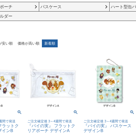
ポーチ
パスケース
ハート型缶
ルダー
が安い順
価格が高い順
新着順
4週間で発送
ご注文確定後 3～4週間で発送
ご注文確定後 3～4週間で発送
フラットク
『パイの実』 フラットク
『パイの実』 パスケース
ザインB
リアポーチ デザインA
デザインB