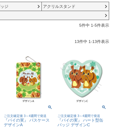
バッジ
アクリルスタンド
5
件中
1
-
5
件表示
13
件中
1
-
13
件表示
ご注文確定後 3～4週間で発送
ご注文確定後 3～4週間で発送
『パイの実』 パスケース
『パイの実』 ハート型缶
デザインA
バッジ デザインC