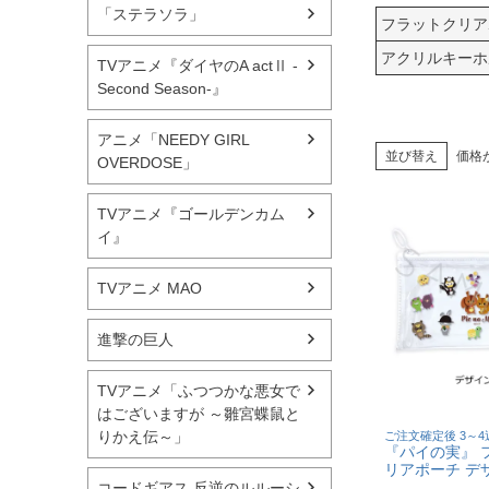
「ステラソラ」
フラットクリア
アクリルキーホ
TVアニメ『ダイヤのA actⅡ -
Second Season-』
アニメ「NEEDY GIRL
並び替え
価格
OVERDOSE」
TVアニメ『ゴールデンカム
イ』
TVアニメ MAO
進撃の巨人
TVアニメ「ふつつかな悪女で
はございますが ～雛宮蝶鼠と
りかえ伝～」
ご注文確定後 3～
『パイの実』 
リアポーチ デ
コードギアス 反逆のルルーシ