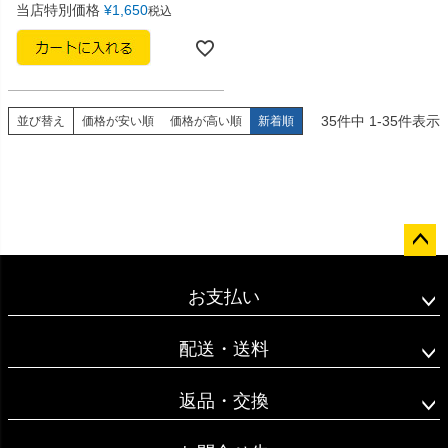
当店特別価格
¥
1,650
税込
35
件中
1
-
35
件表示
並び替え
価格が安い順
価格が高い順
新着順
ペー
ジト
お支払い
ップ
へ
配送・送料
返品・交換