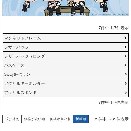
7
件中
1
-
7
件表示
マグネットフレーム
レザーバッジ
レザーバッジ（ロング）
パスケース
3way缶バッジ
アクリルキーホルダー
アクリルスタンド
7
件中
1
-
7
件表示
35
件中
1
-
35
件表示
並び替え
価格が安い順
価格が高い順
新着順