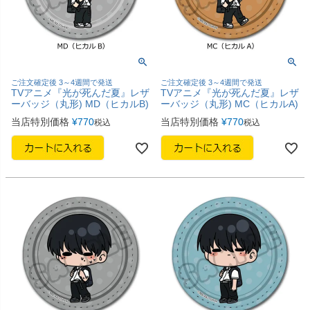
ご注文確定後 3～4週間で発送
ご注文確定後 3～4週間で発送
TVアニメ『光が死んだ夏』レザ
TVアニメ『光が死んだ夏』レザ
ーバッジ（丸形) MD（ヒカルB)
ーバッジ（丸形) MC（ヒカルA)
当店特別価格
¥
770
当店特別価格
¥
770
税込
税込