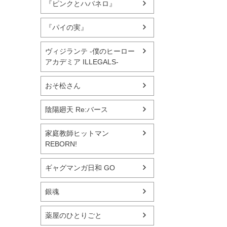
『ピンクとハバネロ』
『パイの実』
ヴィジランテ -僕のヒーロー
アカデミア ILLEGALS-
おそ松さん
陰陽廻天 Re:バース
家庭教師ヒットマン
REBORN!
ギャグマンガ日和 GO
銀魂
薬屋のひとりごと