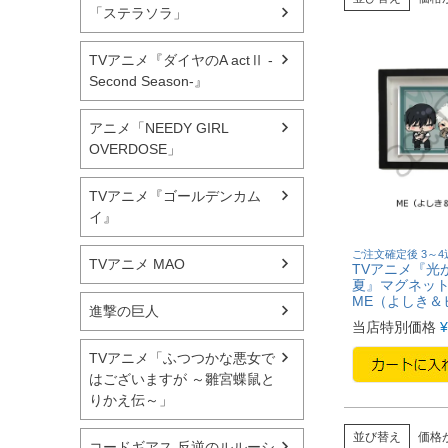
「ステラソラ」
TVアニメ『ダイヤのA actⅡ -
Second Season-』
アニメ「NEEDY GIRL
OVERDOSE」
TVアニメ『ゴールデンカム
イ』
ご注文確定後 3～
TVアニメ MAO
TVアニメ『光
夏』マグネッ
ME（よしき＆
進撃の巨人
当店特別価格
¥
TVアニメ「ふつつかな悪女で
はございますが ～雛宮蝶鼠と
りかえ伝～」
並び替え
価格
コードギアス 反逆のルルーシ