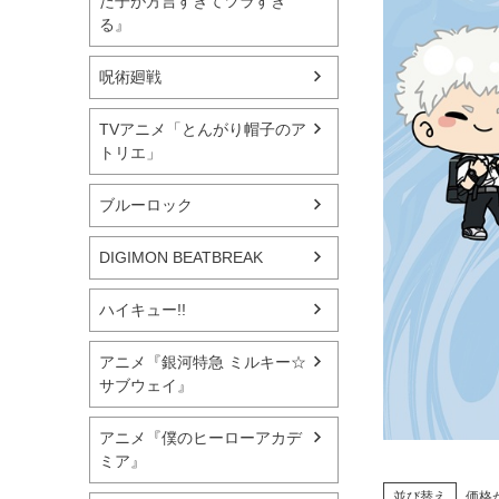
た子が方言すぎてツラすぎ
る』
呪術廻戦
TVアニメ「とんがり帽子のア
トリエ」
ブルーロック
DIGIMON BEATBREAK
ハイキュー!!
アニメ『銀河特急 ミルキー☆
サブウェイ』
アニメ『僕のヒーローアカデ
ミア』
並び替え
価格